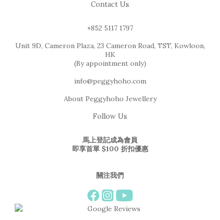
Contact Us
+852 5117 1797
Unit 9D, Cameron Plaza, 23 Cameron Road, TST, Kowloon,
HK
(By appointment only)
info@peggyhoho.com
About Peggyhoho Jewellery
Follow Us
馬上登記成為會員
即享首單 $100 折扣優惠
關注我們