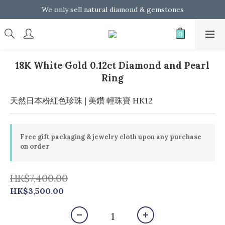
We only sell natural diamond & gemstones
We only sell natural diamond & gemstones
Whatsapp us for any assistance
We only sell natural diamond & gemstones
18K White Gold 0.12ct Diamond and Pearl
Ring
天然日本粉紅色珍珠 | 美鑽 輕珠寶 HK12
Free gift packaging & jewelry cloth upon any purchase
on order
HK$7,400.00
HK$3,500.00