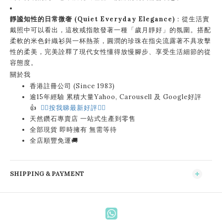
靜謐知性的日常微奢 (Quiet Everyday Elegance)
：從生活實
戴照中可以看出，這枚戒指散發著一種「歲月靜好」的氛圍。搭配
柔軟的米色針織衫與一杯熱茶，圓潤的珍珠在指尖流露著不具攻擊
性的柔美，完美詮釋了現代女性懂得放慢腳步、享受生活細節的從
容態度。
關於我
香港註冊公司 (Since 1983)
逾15年經驗 累積大量Yahoo, Carousell 及 Google好評
👍
👉🏻按我睇最新好評👈🏻
天然鑽石專賣店 一站式生產到零售
全部現貨 即時擁有 無需等待
全店順豐免運🚚
SHIPPING & PAYMENT