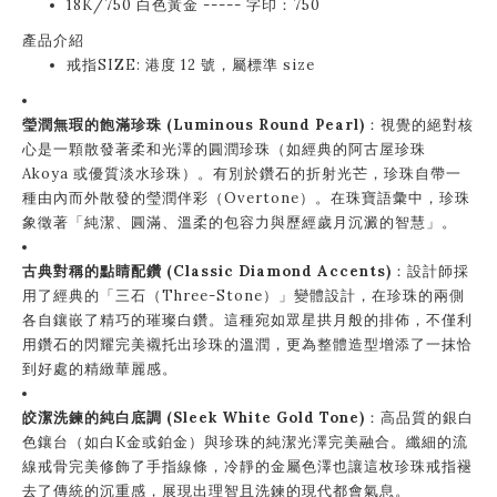
18K/750 白色黃金 ----- 字印：750
產品介紹
戒指SIZE: 港度 12 號，屬標準 size
瑩潤無瑕的飽滿珍珠 (Luminous Round Pearl)
：視覺的絕對核
心是一顆散發著柔和光澤的圓潤珍珠（如經典的阿古屋珍珠
Akoya 或優質淡水珍珠）。有別於鑽石的折射光芒，珍珠自帶一
種由內而外散發的瑩潤伴彩（Overtone）。在珠寶語彙中，珍珠
象徵著「純潔、圓滿、溫柔的包容力與歷經歲月沉澱的智慧」。
古典對稱的點睛配鑽 (Classic Diamond Accents)
：設計師採
用了經典的「三石（Three-Stone）」變體設計，在珍珠的兩側
各自鑲嵌了精巧的璀璨白鑽。這種宛如眾星拱月般的排佈，不僅利
用鑽石的閃耀完美襯托出珍珠的溫潤，更為整體造型增添了一抹恰
到好處的精緻華麗感。
皎潔洗鍊的純白底調 (Sleek White Gold Tone)
：高品質的銀白
色鑲台（如白K金或鉑金）與珍珠的純潔光澤完美融合。纖細的流
線戒骨完美修飾了手指線條，冷靜的金屬色澤也讓這枚珍珠戒指褪
去了傳統的沉重感，展現出理智且洗鍊的現代都會氣息。