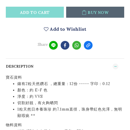
ADD TO CART
BUY NOW
Add to Wishlist
Share
DESCRIPTION
寶石資料
鑲有2粒天然鑽石 ，總重量：12份 ----- 字印：0.12
顏色：約 E-F 色
淨度：約 VVS
切割好靚，有火夠晒閃
1粒天然日本養珠珍 約7.1mm直徑，珠身帶紅色光澤，無明
顯瑕疵 **
物料資料