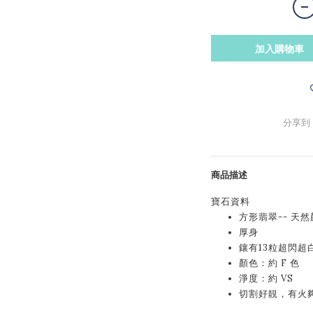
加入購物車
分享到
商品描述
寶石資料
方形翡翠-- 天
厚身
鑲有13粒超閃超白鑽
顏色：約 F 色
淨度：約 VS
切割好靚，有火