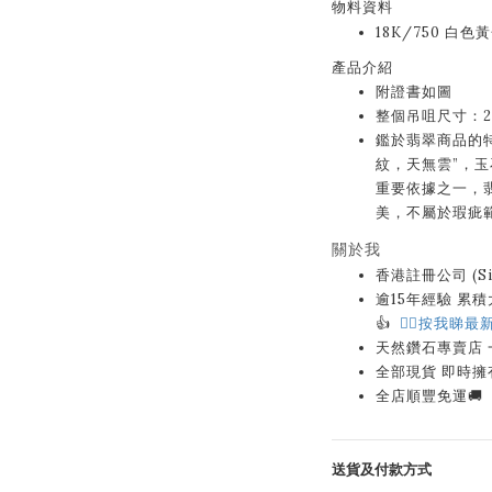
物料資料
18K/750 白色黃
產品介紹
附證書如圖
整個吊咀尺寸：28.
鑑於翡翠商品的特
紋，天無雲”，
重要依據之一，
美，不屬於瑕疵
關於我
香港註冊公司 (Sin
逾15年經驗 累積大量
👍
👉🏻按我睇最新
天然鑽石專賣店
全部現貨 即時擁
全店順豐免運🚚
送貨及付款方式