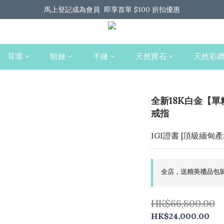
馬上登記成為會員  即享首單 $100 折扣優惠
馬上登記成為會員  即享首單 $100 折扣優惠
全港免運 歡迎 Whatsapp 我們了解更多
馬上登記成為會員  即享首單 $100 折扣優惠
耳環
頸鏈
手鏈
天然寶石
天然彩
全新18K白金【單
戒指
IGI證書 |頂級緬甸產地
全店，送精美禮品包裝
HK$66,800.00
HK$24,000.00