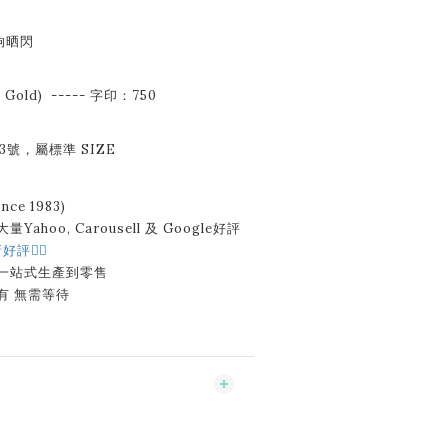
夠晒閃
e Gold) ----- 字印：750
13號，屬標準 SIZE
ce 1983)
Yahoo, Carousell 及 Google好評
好評👈🏻
 一站式生產到零售
有 無需等待