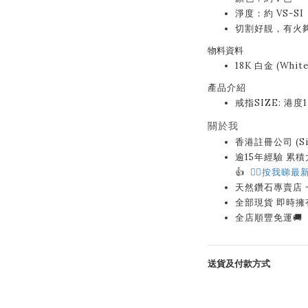
淨度：約 VS-SI
切割好靚，有火
物料資料
18K 白金 (Whit
產品介紹
戒指SIZE: 港度
關於我
香港註冊公司 (Sin
逾15年經驗 累積大量
👍
👉🏻按我睇最新
天然鑽石專賣店
全部現貨 即時擁
全店順豐免運🚚
送貨及付款方式