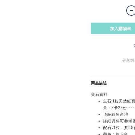
加入購物車
分享到
商品描述
寶石資料
主石:1粒天然
紅
量：3卡23份 ---
頂級緬甸產地
詳細資料可參考圖中
配石71粒，共49份 
顏色：約 F色