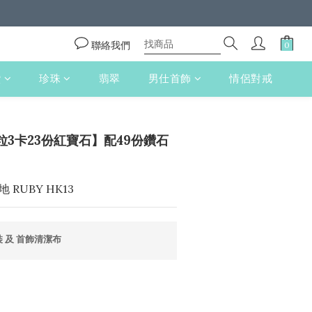
聯絡我們
鑽
珍珠
翡翠
男仕首飾
情侶對戒
立即購買
粒3卡23份紅寶石】配49份鑽石
 RUBY HK13
 及 首飾清潔布