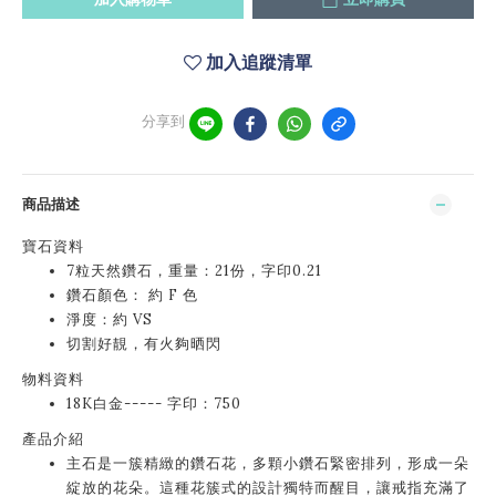
加入追蹤清單
分享到
商品描述
寶石資料
7粒天然鑽石，重量：21份，字印0.21
鑽石顏色： 約 F 色
淨度：約 VS
切割好靚，有火夠晒閃
物料資料
18K白金----- 字印：750
產品介紹
主石是一簇精緻的鑽石花，多顆小鑽石緊密排列，形成一朵
綻放的花朵。這種花簇式的設計獨特而醒目，讓戒指充滿了