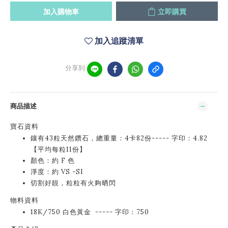
加入購物車
立即購買
加入追蹤清單
分享到
商品描述
寶石資料
鑲有43粒天然鑽石，總重量：4卡82份----- 字印：4.82
【平均每粒11份】
顏色：約 F 色
淨度：約 VS -SI
切割好靚，粒粒有火夠晒閃
物料資料
18K/750 白色黃金 ----- 字印：750