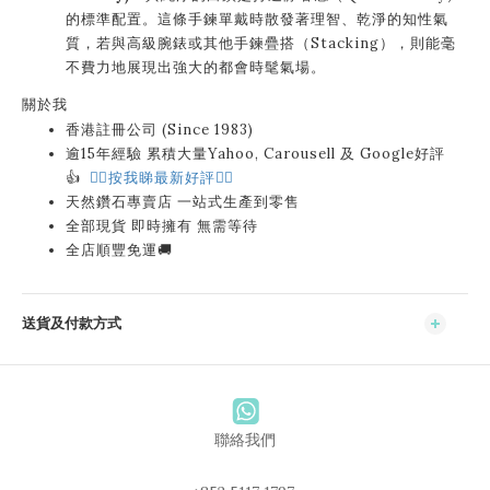
的標準配置。這條手鍊單戴時散發著理智、乾淨的知性氣
質，若與高級腕錶或其他手鍊疊搭（Stacking），則能毫
不費力地展現出強大的都會時髦氣場。
關於我
香港註冊公司 (Since 1983)
逾15年經驗 累積大量Yahoo, Carousell 及 Google好評
👍
👉🏻按我睇最新好評👈🏻
天然鑽石專賣店 一站式生產到零售
全部現貨 即時擁有 無需等待
全店順豐免運🚚
送貨及付款方式
聯絡我們