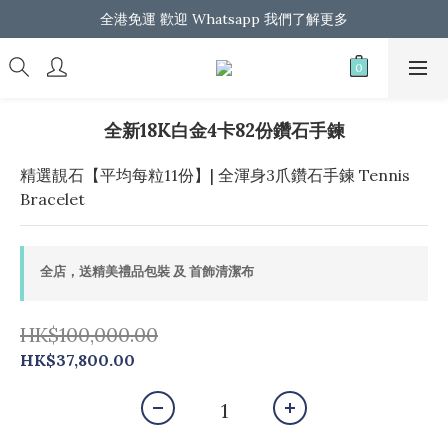
馬上登記成為會員  即享首單 $100 折扣優惠
全港免運 歡迎 Whatsapp 我們了解更多
馬上登記成為會員  即享首單 $100 折扣優惠
全新18K白金4卡82份鑽石手鍊
精選靚石【平均每粒11份】| 全渾身3爪鑽石手鍊 Tennis 
Bracelet
全店，送精美禮品包裝 及 首飾清潔布
HK$100,000.00
HK$37,800.00