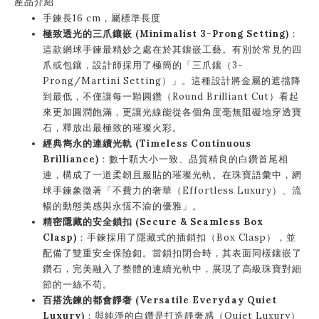
產品介紹
手鍊長16 cm，屬標準長度
極致透光的三爪鑲嵌 (Minimalist 3-Prong Setting)
：
這款網球手鍊最精妙之處在於其鑲嵌工藝。有別於常見的四
爪或包鑲，設計師採用了極簡的「三爪鑲（3-
Prong/Martini Setting）」。這種設計將金屬的遮擋降
到最低，不僅讓每一顆圓鑽（Round Brilliant Cut）看起
來更加圓潤飽滿，更讓光線能從各個角度毫無阻礙地穿透寶
石，釋放出最極致的璀璨火彩。
經典雋永的連續光軌 (Timeless Continuous
Brilliance)
：數十顆大小一致、品質精良的白鑽首尾相
連，構成了一道柔韌且服貼的璀璨光軌。在珠寶語彙中，網
球手鍊象徵著「不費力的奢華（Effortless Luxury）、流
暢的動態美感與永恆不渝的優雅」。
精密隱藏的安全鎖扣 (Secure & Seamless Box
Clasp)
：手鍊採用了隱藏式的插銷扣（Box Clasp），並
配備了雙重安全保險釦。當鎖扣閉合時，其表面同樣鑲嵌了
鑽石，完美融入了整體的連續光軌中，展現了高級珠寶對細
節的一絲不苟。
百搭洗鍊的都會靜奢 (Versatile Everyday Quiet
Luxury)
：與純淨的白鑽是打造靜奢感（Quiet Luxury）