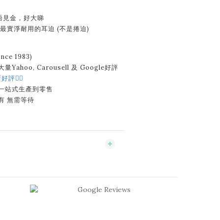
唔見金，好大睇
用最實淨耐用的耳迫 (不是捲迫)
ce 1983)
Yahoo, Carousell 及 Google好評
好評👈🏻
 一站式生產到零售
有 無需等待