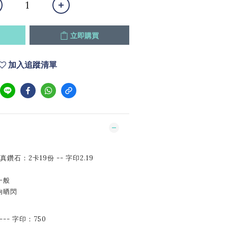
立即購買
加入追蹤清單
鑽石：2卡19份 -- 字印2.19
一般
夠晒閃
---- 字印：750