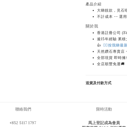
產品介紹
大睇靚款，見石
不計成本 -- 選
關於我
香港註冊公司 (Sin
逾15年經驗 累積大量
👍
👉🏻按我睇最新
天然鑽石專賣店
全部現貨 即時擁
全店順豐免運🚚
送貨及付款方式
聯絡我們
限時活動
+852 5117 1797
馬上登記成為會員