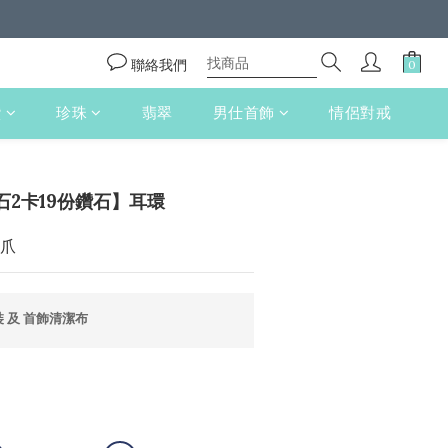
聯絡我們
鑽
珍珠
翡翠
男仕首飾
情侶對戒
立即購買
石2卡19份鑽石】耳環
4爪
 及 首飾清潔布