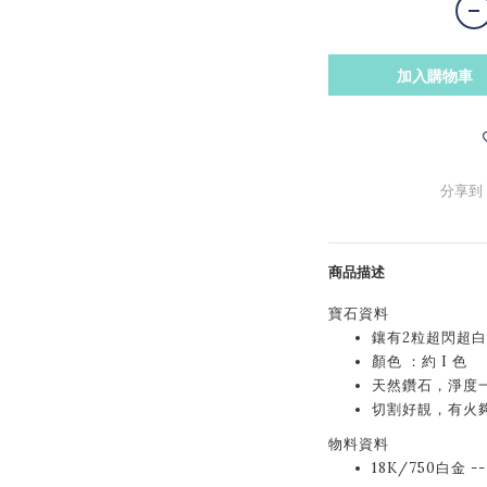
加入購物車
分享到
商品描述
寶石資料
鑲有2粒超閃超白真
顏色 ：約 I 色
天然鑽石，淨度
切割好靚，有火
物料資料
18K/750白金 -