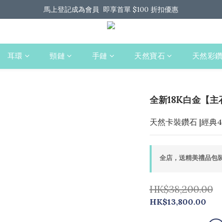
馬上登記成為會員  即享首單 $100 折扣優惠
馬上登記成為會員  即享首單 $100 折扣優惠
全港免運 歡迎 Whatsapp 我們了解更多
馬上登記成為會員  即享首單 $100 折扣優惠
耳環
頸鏈
手鏈
天然寶石
天然彩
全新18K白金【主
天然卡裝鑽石 |經典
全店，送精美禮品包裝
HK$38,200.00
HK$13,800.00