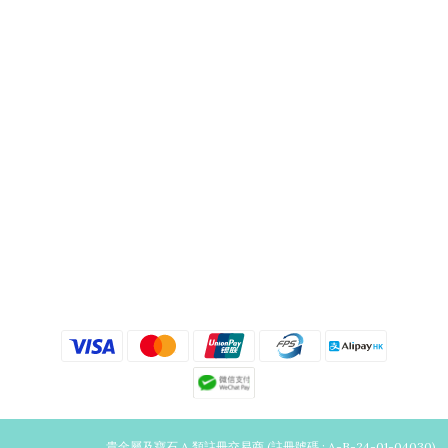
貴金屬及寶石 A 類註冊交易商 (註冊號碼 : A-B-24-01-04030)