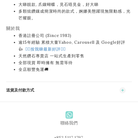
大睇靚款, 爪鑲蝴蝶，見石唔見金，好大睇
多顆炫鑽鑲成簡潔時尚的款式，婀娜美態躍現無限動感，光
芒耀眼。
關於我
香港註冊公司 (Since 1983)
逾15年經驗 累積大量Yahoo, Carousell 及 Google好評
👍
👉🏻按我睇最新好評👈🏻
天然鑽石專賣店 一站式生產到零售
全部現貨 即時擁有 無需等待
全店順豐免運🚚
送貨及付款方式
聯絡我們
+852 5117 1797