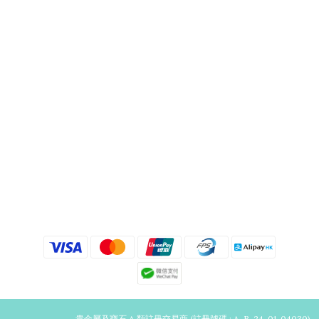
貴金屬及寶石 A 類註冊交易商 (註冊號碼 : A-B-24-01-04030)