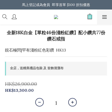
馬上登記成為會員  即享首單 $100 折扣優惠
馬上登記成為會員  即享首單 $100 折扣優惠
全港免運 歡迎 Whatsapp 我們了解更多
馬上登記成為會員  即享首單 $100 折扣優惠
全新18K白金【單粒46份淺粉紅鑽】配小鑽共77份
鑽石戒指
靚石極閃|罕有淺粉紅色彩鑽  HK13
全店，送精美禮品包裝 及 首飾清潔布
HK$26,900.00
HK$13,300.00