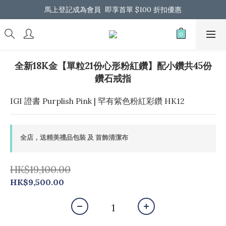
馬上登記成為會員  即享首單 $100 折扣優惠
馬上登記成為會員  即享首單 $100 折扣優惠
全港免運 歡迎 Whatsapp 我們了解更多
馬上登記成為會員  即享首單 $100 折扣優惠
全新18K金【單粒21份心形粉紅鑽】配小鑽共45份
鑽石戒指
IGI 證書 Purplish Pink | 罕有紫色粉紅彩鑽 HK12
全店，送精美禮品包裝 及 首飾清潔布
HK$19,100.00
HK$9,500.00