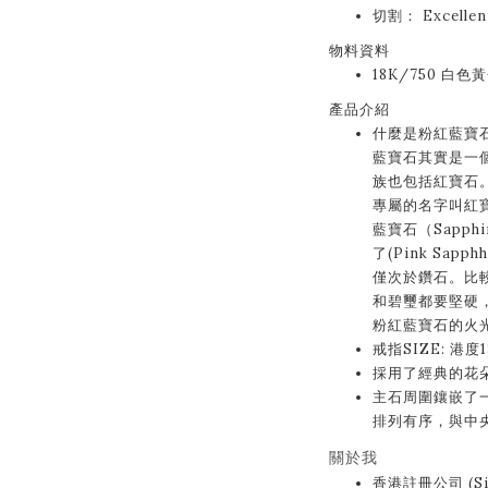
切割： Excell
物料資料
18K/750 白色黃
產品介紹
什麼是粉紅藍寶
藍寶石其實是一
族也包括紅寶石
專屬的名字叫紅寶
藍寶石（Sapp
了(Pink Sa
僅次於鑽石。比
和碧璽都要堅硬
粉紅藍寶石的火
戒指SIZE: 港度
採用了經典的花
主石周圍鑲嵌了
排列有序，與中
關於我
香港註冊公司 (Sin