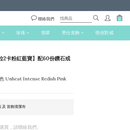
聯絡我們
鑽
珍珠
翡翠
男仕首飾
情侶對戒
粒2卡粉紅藍寶】配60份鑽石戒
heat Intense Redish Pink  
 及 首飾清潔布
購買，請聯絡我們。