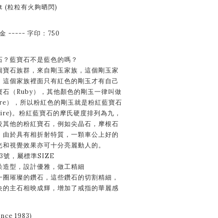
ent (粒粒有火夠晒閃)
金 ----- 字印：750
石？藍寶石不是藍色的嗎？
個寶石族群，來自剛玉家族，這個剛玉家
。這個家族裡面只有紅色的剛玉才有自己
石（Ruby），其他顏色的剛玉一律叫做
hire），所以粉紅色的剛玉就是粉紅藍寶石
pphhire)。粉紅藍寶石的摩氏硬度排列為九，
較其他的粉紅寶石，例如尖晶石，摩根石
，由於具有相折射特質，一顆車公上好的
光和視覺效果亦可十分亮麗動人的。
13號，屬標準SIZE
朵造型，設計優雅，做工精細
一圈璀璨的鑽石，這些鑽石的切割精細，
央的主石相映成輝，增加了戒指的華麗感
ce 1983)