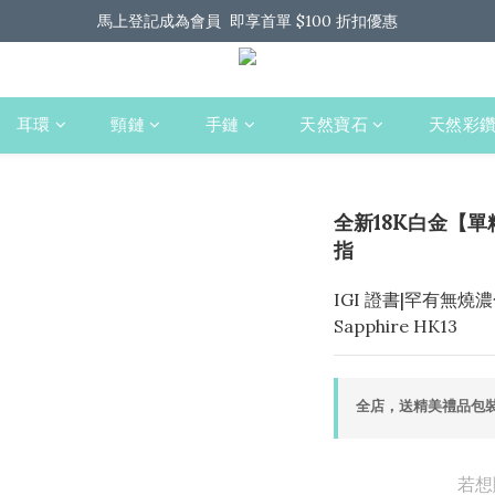
馬上登記成為會員  即享首單 $100 折扣優惠
馬上登記成為會員  即享首單 $100 折扣優惠
全港免運 歡迎 Whatsapp 我們了解更多
馬上登記成為會員  即享首單 $100 折扣優惠
耳環
頸鏈
手鏈
天然寶石
天然彩
全新18K白金【單
指
IGI 證書|罕有無燒濃色 Un
Sapphire HK13
全店，送精美禮品包裝
若想