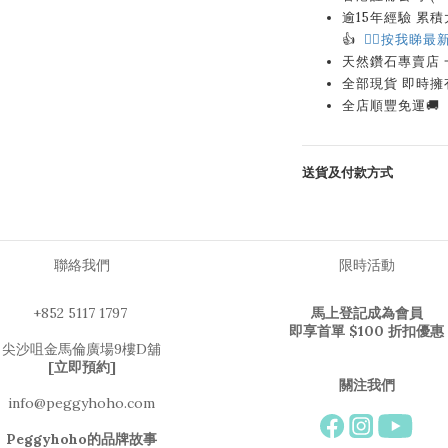
逾15年經驗 累積大量
👍
👉🏻按我睇最新
天然鑽石專賣店
全部現貨 即時擁
全店順豐免運🚚
送貨及付款方式
聯絡我們
限時活動
+852 5117 1797
馬上登記成為會員
即享首單 $100 折扣優惠
尖沙咀金馬倫廣場9樓D舖
[立即預約]
關注我們
info@peggyhoho.com
Peggyhoho的品牌故事