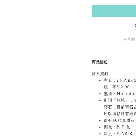
分享到
商品描述
寶石資料
主石：2卡Pink 
疵，字印2.00
無燒 - No indic
所謂「無燒」，
寶石，目前寶石
所以這顆沒有經
鑲有46粒真鑽石，
顏色：約 F 色
淨度：約 VS-SI