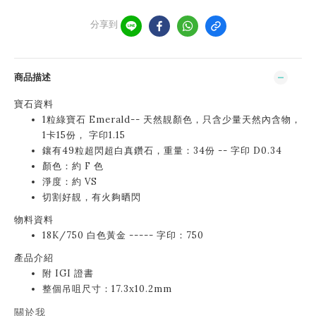
分享到
商品描述
寶石資料
1粒綠寶石 Emerald-- 天然靚顏色，只含少量天然內含物，
1卡15份， 字印1.15
鑲有49粒超閃超白真鑽石，重量：34份 -- 字印 D0.34
顏色：約 F 色
淨度：約 VS
切割好靚，有火夠晒閃
物料資料
18K/750 白色黃金 ----- 字印：750
產品介紹
附 IGI 證書
整個吊咀尺寸：17.3x10.2mm
關於我