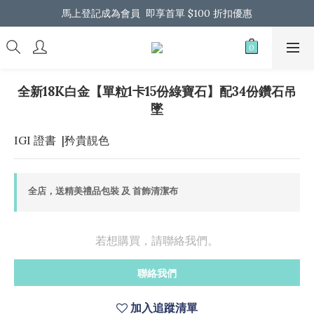
馬上登記成為會員  即享首單 $100 折扣優惠
馬上登記成為會員  即享首單 $100 折扣優惠
全港免運 歡迎 Whatsapp 我們了解更多
馬上登記成為會員  即享首單 $100 折扣優惠
全新18K白金【單粒1卡15份綠寶石】配34份鑽石吊
墜
IGI 證書  |矜貴靚色
全店，送精美禮品包裝 及 首飾清潔布
若想購買，請聯絡我們。
聯絡我們
加入追蹤清單