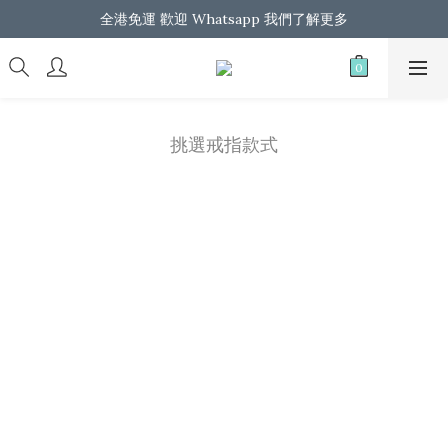
馬上登記成為會員  即享首單 $100 折扣優惠
全港免運 歡迎 Whatsapp 我們了解更多
馬上登記成為會員  即享首單 $100 折扣優惠
挑選戒指款式