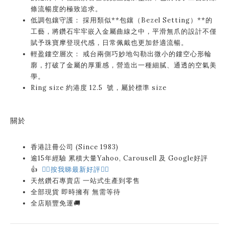
條流暢度的極致追求。
低調包鑲守護： 採用類似**包鑲（Bezel Setting）**的
工藝，將鑽石牢牢嵌入金屬曲線之中，平滑無爪的設計不僅
賦予珠寶摩登現代感，日常佩戴也更加舒適流暢。
輕盈鏤空層次： 戒台兩側巧妙地勾勒出微小的鏤空心形輪
廓，打破了金屬的厚重感，營造出一種細膩、通透的空氣美
學。
Ring size 約港度 12.5 號，屬於標準 size
關於
香港註冊公司 (Since 1983)
逾15年經驗 累積大量Yahoo, Carousell 及 Google好評
👍
👉🏻按我睇最新好評👈🏻
天然鑽石專賣店 一站式生產到零售
全部現貨 即時擁有 無需等待
全店順豐免運🚚