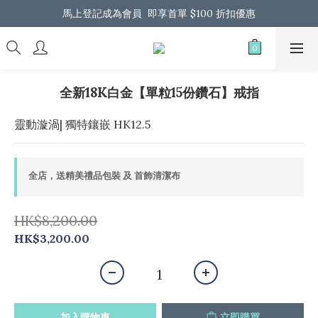
馬上登記成為會員  即享首單 $100 折扣優惠
馬上登記成為會員  即享首單 $100 折扣優惠
全港免運 歡迎 Whatsapp 我們了解更多
馬上登記成為會員  即享首單 $100 折扣優惠
全新18K白金【單粒15份鑽石】戒指
靈動漩渦| 獨特鑲嵌 HK12.5
全店，送精美禮品包裝 及 首飾清潔布
HK$8,200.00
HK$3,200.00
加入購物車
立即購買