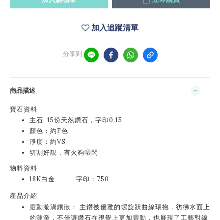
加入追蹤清單
分享到
商品描述
寶石資料
主石: 15份天然鑽石，字印0.15
顏色：約F色
淨度：約VS
切割好靚，有火夠晒閃
物料資料
18K白金 ----- 字印：750
產品介紹
靈動漩渦鑲嵌： 主鑽被優雅的螺旋狀曲線環抱，彷彿水面上
的漣漪，不僅讓鑽石在視覺上更加靈動，也展現了工藝對線