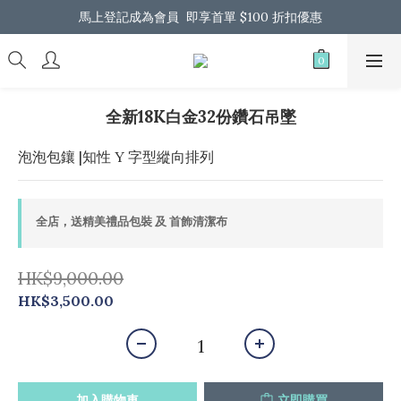
馬上登記成為會員  即享首單 $100 折扣優惠
馬上登記成為會員  即享首單 $100 折扣優惠
全港免運 歡迎 Whatsapp 我們了解更多
馬上登記成為會員  即享首單 $100 折扣優惠
全新18K白金32份鑽石吊墜
泡泡包鑲 |知性 Y 字型縱向排列
全店，送精美禮品包裝 及 首飾清潔布
HK$9,000.00
HK$3,500.00
加入購物車
立即購買