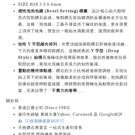
SIZE 約18.3 X 6.6mm
感性泡泡包鑲 (Bezel Setting) 構圖
：設計核心由六顆明
亮式切割鑽石組成，每顆鑽石皆由圓潤的金屬邊框全方位包
裹。這種「泡泡鑲」工藝不僅提供了極佳的保護，更在視覺
上消弭了稜角，營造出一種如水滴般清透、溫潤的親和美
感。
知性 Y 字型縱向排列
：吊墜頂端採兩顆鑽石對稱銜接項鍊，
下方則垂直串聯四顆鑽石。這種經典的
Y 字型（Drop
Style）結構
具備極佳的視覺延伸效果，能自然修飾並拉長
頸部比例，展現出洗鍊且具張力的知性氣場。
靈動的幾何律動感
：鑽石的大小比例經過精密調校，呈現出
由上而下的節奏感。隨佩戴者的步伐與呼吸律動，泡泡鑽石
彷彿在鎖骨間輕盈跳躍，將靜態的珠寶轉化為動態的光影詩
篇，完美詮釋了「
不費力的奢華
」。
關於我
香港註冊公司 (Since 1983)
逾15年經驗 累積大量Yahoo, Carousell 及 Google好評
👍
👉🏻按我睇最新好評👈🏻
天然鑽石專賣店 一站式生產到零售
全部現貨 即時擁有 無需等待