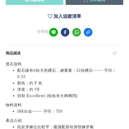
加入追蹤清單
分享到
商品描述
寶石資料
配石鑲有6粒天然鑽石，總重量：32份鑽石----- 字印：
0.32
顏色：約 F 色
淨度：約 VS
切割 Excellent (粒粒有火夠晒閃)
物料資料
18K白金----- 字印：750
產品介紹
此款穿鍊位比較窄，建議配搭幼身頸鍊穿戴