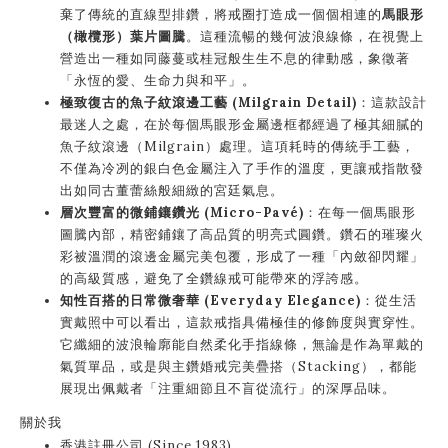
棄了傳統的直線型排鑽，將戒圈打造成一個個相連的
馬眼形
（橄欖形）葉片圖騰
。這種流暢的幾何波浪線條，在視覺上
營造出一種如同藤蔓或桂冠般生生不息的律動感，象徵著
「永恆的愛、生命力與和平」。
極致復古的魚子紋滾邊工藝 (Milgrain Detail)
：這款設計
最迷人之處，在於每個馬眼形金屬邊框都經過了極其細膩的
魚子紋滾邊（Milgrain）處理。這項耗時的傳統手工藝，
不僅為冷冽的銀白色金屬注入了手作的溫度，更讓戒指散發
出如同古董蕾絲般細緻的宮廷氣息。
層次豐富的微鋪鑲鑽光 (Micro-Pavé)
：在每一個馬眼形
圖騰內部，精密鋪鑲了高品質的明亮式圓鑽。鑽石的璀璨火
彩被溫潤的滾邊金屬完美包覆，形成了一種「內斂卻閃耀」
的高級質感，避免了全鑽線戒可能帶來的浮誇感。
知性百搭的日常微奢華 (Everyday Elegance)
：從生活
實戴照中可以看出，這款戒指具備極佳的修飾度與實穿性。
它纖細的波浪輪廓能自然柔化手指線條，無論是作為單戴的
氣質單品，或是與主鑽婚戒完美疊搭（Stacking），都能
展現出佩戴者「注重細節且不盲從流行」的深厚品味。
關於我
香港註冊公司 (Since 1983)