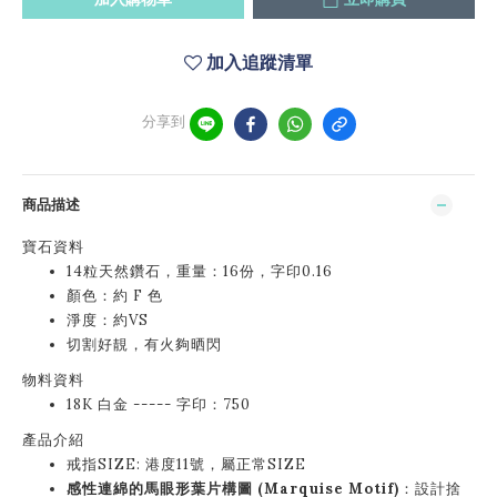
加入追蹤清單
分享到
商品描述
寶石資料
14粒天然鑽石，重量：16份，字印0.16
顏色：約 F 色
淨度：約VS
切割好靚，有火夠晒閃
物料資料
18K 白金 ----- 字印：750
產品介紹
戒指SIZE: 港度11號，屬正常SIZE
感性連綿的馬眼形葉片構圖 (Marquise Motif)
：設計捨