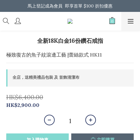
馬上登記成為會員  即享首單 $100 折扣優惠
馬上登記成為會員  即享首單 $100 折扣優惠
全港免運 歡迎 Whatsapp 我們了解更多
馬上登記成為會員  即享首單 $100 折扣優惠
全新18K白金16份鑽石戒指
極致復古的魚子紋滾邊工藝 |蕾絲款式 HK11
全店，送精美禮品包裝 及 首飾清潔布
HK$6,400.00
HK$2,900.00
加入購物車
立即購買